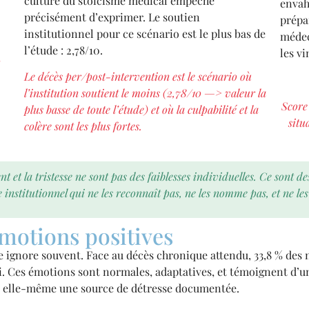
culture du stoïcisme médical empêche
envah
précisément d’exprimer. Le soutien
prépar
institutionnel pour ce scénario est le plus bas de
médec
l’étude : 2,78/10.
les v
Le décès per/post-intervention est le scénario où
l’institution soutient le moins (2,78/10 —> valeur la
Score
plus basse de toute l’étude) et où la culpabilité et la
situ
colère sont les plus fortes.
ent et la tristesse ne sont pas des faiblesses individuelles. Ce sont
nstitutionnel qui ne les reconnaît pas, ne les nomme pas, et ne les
 émotions positives
e ignore souvent. Face au décès chronique attendu, 33,8 % de
li. Ces émotions sont normales, adaptatives, et témoignent d’
est elle-même une source de détresse documentée.