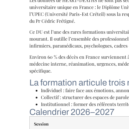
Les données de HEART-DEATHS ne sont pas seulem
universitaire unique en France : le Diplôme Univ
l’UPEC (Université Paris-Est Créteil) sous la 
du Pr Cédric Frétigné.
Ce DU est l’une des rares formations universita
mourant. Il outille l’ensemble des professionnels
infirmiers, paramédicaux, psychologues, cadres 
Environ 60 % des décès en France surviennent à l
médecine interne, réanimation, urgences, médeci
spécifique.
La formation articule trois
Individuel : faire face aux émotions, annon
Collectif : structurer des espaces de paro
Institutionnel : former des référents territ
Calendrier 2026–2027
Session