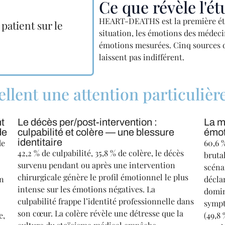
Ce que révèle l
HEART-DEATHS est la première étud
patient sur le
situation, les émotions des médeci
émotions mesurées. Cinq sources de
laissent pas indifférent.
ellent une attention particulièr
nt
Le décès per/post-intervention :
La m
de
culpabilité et colère — une blessure
émot
identitaire
de
60,6 
42,2 % de culpabilité, 35,8 % de colère, le décès
bruta
survenu pendant ou après une intervention
scéna
chirurgicale génère le profil émotionnel le plus
Un
décla
intense sur les émotions négatives. La
domin
culpabilité frappe l’identité professionnelle dans
sympt
son cœur. La colère révèle une détresse que la
e,
(49,8 