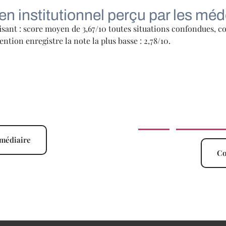
ien institutionnel perçu par les mé
isant : score moyen de 3,67/10 toutes situations confondues, co
tion enregistre la note la plus basse : 2,78/10.
Analyse des 
rmédiaire
Co