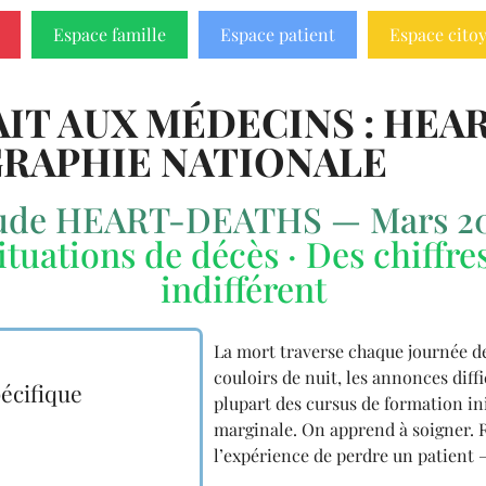
Espace famille
Espace patient
Espace cito
AIT AUX MÉDECINS : HEA
RAPHIE NATIONALE
ude HEART-DEATHS — Mars 2
ituations de décès · Des chiffres
indifférent
La mort traverse chaque journée de 
couloirs de nuit, les annonces diffi
écifique
plupart des cursus de formation ini
marginale. On apprend à soigner. R
l’expérience de perdre un patient — 