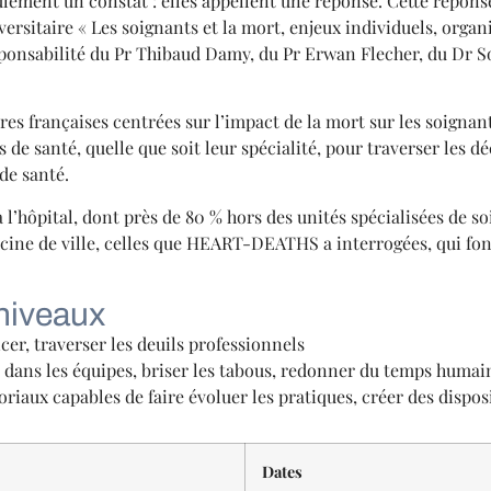
ent un constat : elles appellent une réponse. Cette réponse 
ersitaire « Les soignants et la mort, enjeux individuels, organ
responsabilité du Pr Thibaud Damy, du Pr Erwan Flecher, du Dr
ires françaises centrées sur l’impact de la mort sur les soig
 de santé, quelle que soit leur spécialité, pour traverser les d
de santé.
’hôpital, dont près de 80 % hors des unités spécialisées de soin
ne de ville, celles que HEART-DEATHS a interrogées, qui font 
 niveaux
cer, traverser les deuils professionnels
le dans les équipes, briser les tabous, redonner du temps humai
oriaux capables de faire évoluer les pratiques, créer des disposi
Dates