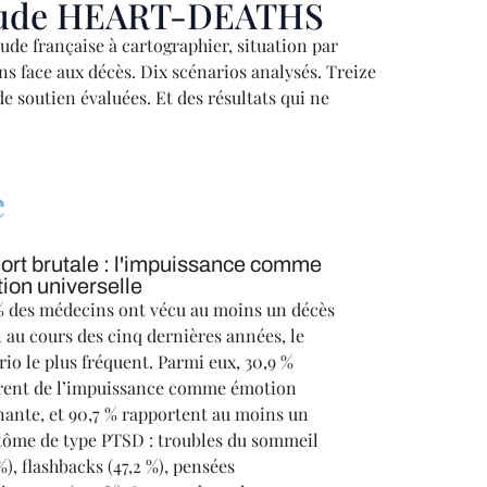
'étude HEART-DEATHS
e française à cartographier, situation par
ns face aux décès. Dix scénarios analysés. Treize
 soutien évaluées. Et des résultats qui ne
e
ort brutale : l'impuissance comme
ion universelle
% des médecins ont vécu au moins un décès
l au cours des cinq dernières années, le
rio le plus fréquent. Parmi eux, 30,9 %
rent de l’impuissance comme émotion
ante, et 90,7 % rapportent au moins un
ôme de type PTSD : troubles du sommeil
%), flashbacks (47,2 %), pensées