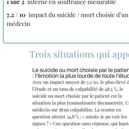
1 sur 2
interne en souffrance mesurable
7,2 / 10
impact du suicide / mort choisie d’un 
médecin
Trois situations qui app
Le suicide ou mort choisie par le patie
: l'émotion la plus lourde de toute l'étu
Avec un impact moyen de 7,2/10, le plus élevé 
l’étude et un taux de culpabilité de 48,5 %, le
suicide ou mort choisie par le patient est la
situation la plus traumatisante documentée. 
médecin sur deux culpabilise. La remise en
question atteint 34,8 % : « aurais-je pu voir les
signes ? » Une question sans réponse, qui hant