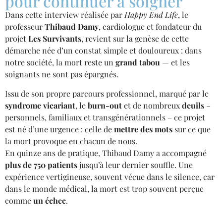
pour continuer à soigner
Dans cette interview réalisée par
Happy End Life
, le
professeur
Thibaud Damy
, cardiologue et fondateur du
projet
Les Survivants
, revient sur la genèse de cette
démarche née d’un constat simple et douloureux : dans
notre société, la mort reste un
grand tabou
— et les
soignants ne sont pas épargnés.
Issu de son propre parcours professionnel, marqué par le
syndrome vicariant
, le
burn-out
et de nombreux
deuils
–
personnels, familiaux et transgénérationnels – ce projet
est né d’une urgence : celle de
mettre des mots
sur ce que
la mort provoque en chacun de nous.
En quinze ans de pratique, Thibaud Damy a accompagné
plus de 750 patients
jusqu’à leur dernier souffle. Une
expérience vertigineuse, souvent vécue dans le silence, car
dans le monde médical, la mort est trop souvent perçue
comme
un échec
.