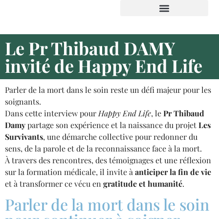
Espace institution et presse
Le Pr Thibaud DAMY
invité de Happy End Life
Parler de la mort dans le soin reste un défi majeur pour les
soignants.
Dans cette interview pour
Happy End Life
, le
Pr Thibaud
Damy
partage son expérience et la naissance du projet
Les
Survivants
, une démarche collective pour redonner du
sens, de la parole et de la reconnaissance face à la mort.
À travers des rencontres, des témoignages et une réflexion
sur la formation médicale, il invite à
anticiper la fin de vie
et à transformer ce vécu en
gratitude et humanité
.
Parler de la mort dans le soin