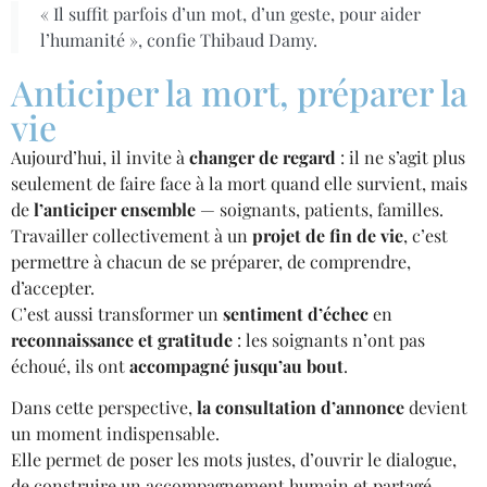
« Il suffit parfois d’un mot, d’un geste, pour aider
l’humanité », confie Thibaud Damy.
Anticiper la mort, préparer la
vie
Aujourd’hui, il invite à
changer de regard
: il ne s’agit plus
seulement de faire face à la mort quand elle survient, mais
de
l’anticiper ensemble
— soignants, patients, familles.
Travailler collectivement à un
projet de fin de vie
, c’est
permettre à chacun de se préparer, de comprendre,
d’accepter.
C’est aussi transformer un
sentiment d’échec
en
reconnaissance et gratitude
: les soignants n’ont pas
échoué, ils ont
accompagné jusqu’au bout
.
Dans cette perspective,
la consultation d’annonce
devient
un moment indispensable.
Elle permet de poser les mots justes, d’ouvrir le dialogue,
de construire un accompagnement humain et partagé.