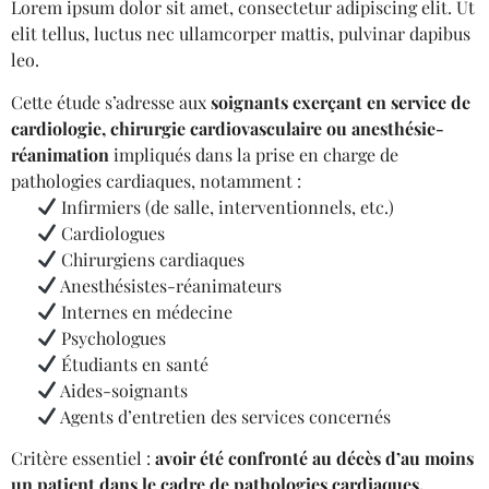
Lorem ipsum dolor sit amet, consectetur adipiscing elit. Ut
elit tellus, luctus nec ullamcorper mattis, pulvinar dapibus
leo.
Cette étude s’adresse aux
soignants exerçant en service de
cardiologie, chirurgie cardiovasculaire ou anesthésie-
réanimation
impliqués dans la prise en charge de
pathologies cardiaques, notamment :
Infirmiers (de salle, interventionnels, etc.)
Cardiologues
Chirurgiens cardiaques
Anesthésistes-réanimateurs
Internes en médecine
Psychologues
Étudiants en santé
Aides-soignants
Agents d’entretien des services concernés
Critère essentiel :
avoir été confronté au décès d’au moins
un patient dans le cadre de pathologies cardiaques.