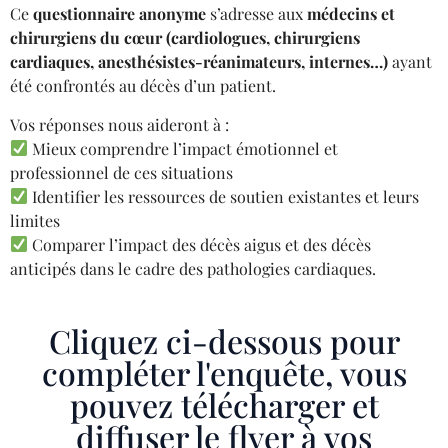
Ce
questionnaire anonyme
s’adresse aux
médecins et
chirurgiens du cœur (cardiologues, chirurgiens
cardiaques, anesthésistes-réanimateurs, internes…)
ayant
été confrontés au décès d’un patient.
Vos réponses nous aideront à :
Mieux comprendre l’impact émotionnel et
professionnel de ces situations
Identifier les ressources de soutien existantes et leurs
limites
Comparer l’impact des décès aigus et des décès
anticipés dans le cadre des pathologies cardiaques.
Cliquez ci-dessous pour
compléter l'enquête, vous
pouvez télécharger et
diffuser le flyer à vos