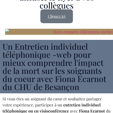
collègues
Cliquez ici
Un Entretien individuel
téléphonique -web pour
mieux comprendre l'impact
de la mort sur les soignants
du coeur avec Fiona Ecarnot
du CHU de Besançon
Si vous êtes un soignant du cœur et souhaitez partager
votre expérience, participez à un
entretien individuel
téléphonique ou en visioconférence
avec
Fiona Ecarnot
du