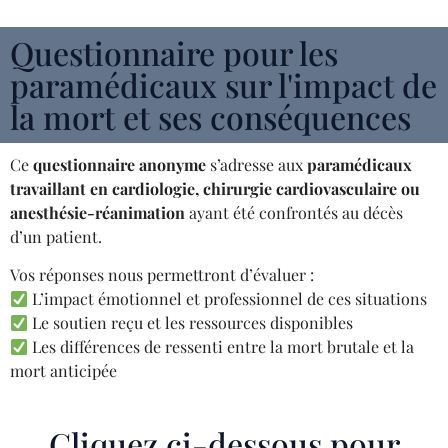
Questionnaire pour les
paramédicaux sur l'impact de
la mort et ses conséquences
Ce
questionnaire anonyme
s’adresse aux
paramédicaux
travaillant en cardiologie, chirurgie cardiovasculaire ou
anesthésie-réanimation
ayant été confrontés au décès
d’un patient.
Vos réponses nous permettront d’évaluer :
L’impact émotionnel et professionnel de ces situations
Le soutien reçu et les ressources disponibles
Les différences de ressenti entre la mort brutale et la
mort anticipée
Cliquez ci-dessous pour