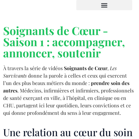
Espace institution et presse
Soignants de Cœur -
Saison 1 : accompagner,
annoncer, soutenir
À travers la série de vidéos
Soignants de Cœur
,
Les
Survivants
donne la parole à celles et ceux qui exercent
l’un des plus beaux métiers du monde :
prendre soin des
autres
. Médecins, infirmières et infirmiers, professionnels
de santé exerçant en ville, à l’hôpital, en clinique ou en
CHU, partagent ici leur quotidien, leurs convictions et ce
qui donne profondément du sens à leur engagement.
Une relation au cœur du soin