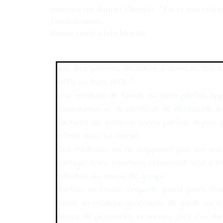
pourriez me donner l’horaire ? Est ce une entrée 
Cordialement.
Bonne route à très bientôt
40% des patients décèdent a domicile. Qui l
l’HAD ou hors HAD ?
Leur medecin de famille qui sera parfois ap
consultation « le certificat de décès,celle q
facturée de quelqu’un connu parfois depuis 
même avec sa famille
Ces médecins qui ne s’appuient pas sur une 
partager leurs émotions retournent seul à le
individuel au mieux de groupe
Parfois on envoie n’importe quand ,jours férié
heure un médecin généraliste de garde ou l
décès de personnes inconnues chez eux da