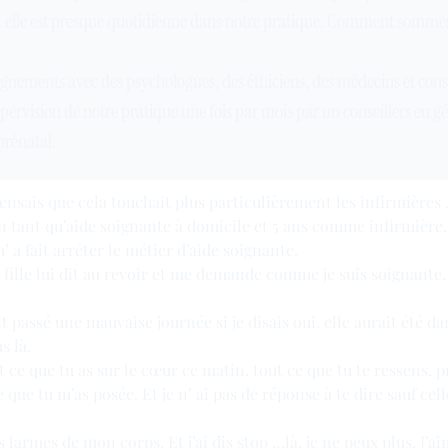
et elle est presque quotidienne dans notre pratique. Comment somme
ignements avec des psychologues, des éthiciens, des médecins et conse
pervision de notre pratique une fois par mois par un conseillers en g
 prénatal.
pensais que cela touchait plus particulièrement les infirmières 
 en tant qu’aide soignante à domicile et 5 ans comme infirmière.
 a fait arrêter le métier d’aide soignante.
e fille lui dit au revoir et me demande comme je suis soignante, 
 passé une mauvaise journée si je disais oui, elle aurait été da
s là.
tout ce que tu as sur le cœur ce matin, tout ce que tu te ressens, 
e que tu m’as posée. Et je n’ ai pas de réponse à te dire sauf cel
es larmes de mon corps. Et j’ai dis stop …là, je ne peux plus. J’ai