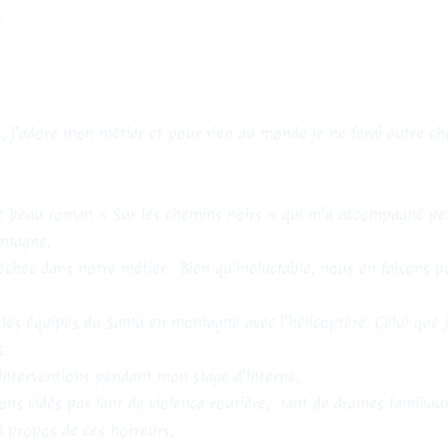
r
s, j’adore mon métier et pour rien au monde je ne ferai autre ch
 beau roman « Sur les chemins noirs » qui m’a accompagné pend
ontagne.
 échec dans notre métier. Bien qu’ineluctable, nous en faisons
 les équipes du Samu en montagne avec l’hélicoptère. Celui que 
s.
s interventions pendant mon stage d’interne.
 vidés par tant de violence routière, tant de drames familiaux,
à propos de ces horreurs.