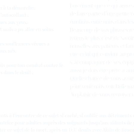
Forcément que ce qui arrive 
n à ta démarche.
de faire partie d’une petite 
’autocollant .
émotions entre nous dans les 
rmes aux yeux.
rt mais a pu aller en soins
Beaucoup de vos phrases ré
retiens le plus c’est de sav
ses souffrances vécues a
nouvelles aux patients et fa
aux nés.
être celui qui convient au pro
s’accompagner de ses équipe
is pour ton combat contre le
aussi je dois être prête à a
s dans le deuil .
Quelle chance de vous avoir 
pour venir nous voir. Belle m
Au plaisir de vous recroiser u
ts à l’encontre de ce sujet si caché, si oublié aux détriments 
matrice pour adultes auprès des soignants jusqu’aux aidants de
iter ce sujet de la mort, après un D.U deuils avec Alain de Broc