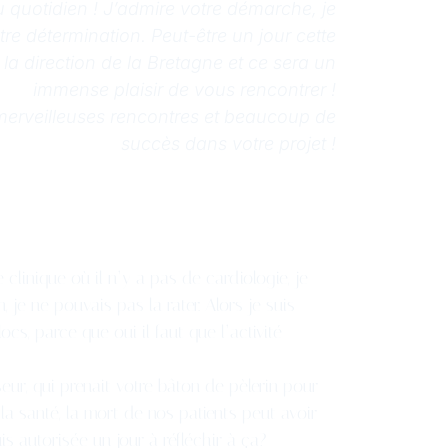
u quotidien ! J’admire votre démarche, je
tre détermination. Peut-être un jour cette
a direction de la Bretagne et ce sera un
immense plaisir de vous rencontrer !
merveilleuses rencontres et beaucoup de
succès dans votre projet !
 clinique où il n’y a pas de cardiologie, je
 je ne pouvais pas la rater. Alors je suis
cs, parce que oui il faut que l’activité
eur, qui prenait votre bâton de pèlerin pour
 la santé, la mort de nos patients peut avoir
is autorisée un jour à réfléchir à ça?