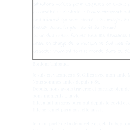
situations variées pour lesquelles on évalue 
paramètres : obstacle à l’inhumation,mort natu
soit informé qui vont stocker ces images 
évaluer aussi l’impact au fil du temps?
Si on doit mieux former tous les étudiants
prise en charge de la mort,on ne doit pas fair
associer vraiment tout le monde dans ce dé
Bonjour Thibaud.
Je suis en vacances a St Gilles avec mon amie 
Nous sommes amies depuis 1985.
Depuis, nous avons traversé et partagé bien de
bons moments …la vie.
Elle, a fait un gros burn out depuis le covid et
Elle se remet pas a pas, elle aussi .
Je lui ai parlé de ta démarche et cela l’a bcp to