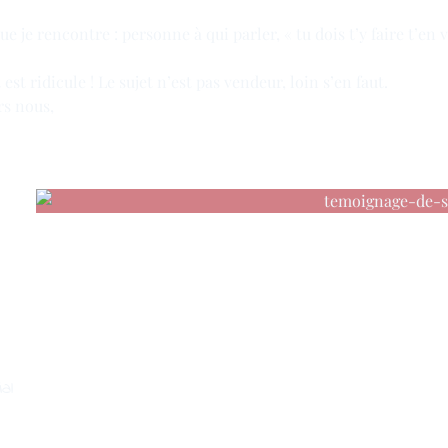
e je rencontre : personne à qui parler, « tu dois t’y faire t’en v
est ridicule ! Le sujet n’est pas vendeur, loin s’en faut.
rs nous,
al