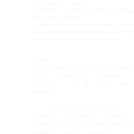
essentiellement ce thème,
Je suis sidérée des soignants meurtris, abimés, qu
stériles que dévastatrices,
Le temps consacré en IFSI sur le deuil et la mort 
Je vous souhaite un beau chemin vers vous et ve
Que les meilleures énergies vous portent
Bonjour
Je suis responsable de services en hôpital à
domicile. Les équipes que j’accompagne
interviennent sur 70% de prises en charges
palliatives.
Ce sujet de l’impact de la mort sur les
soignants …. et non soignants (assistant soci
diététicienne…) est véritable sujet dans notre
quotidien et notamment comment