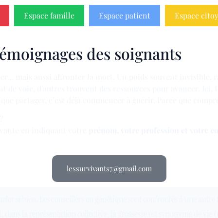
Espace famille
Espace patient
Espace cito
Témoignages des soignants
er… mais aussi affronter la mort. Un poids souvent invisible, r
nt de voie, d’autres trouvent des ressources pour avancer. Ici, 
e que partager, c’est déjà commencer à guérir. Parce que compre
?
ivante en indiquant votre
prénom, votre profession et votre c
lessurvivants7@gmail.com
arler si bien. Les conseillers en génétique sont confrontés à une autre
et, dans la représentation collective, la grossesse est synonyme de vie 