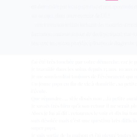
est demandée par le(s) parent(s) et non spontanée 
sur ce sujet, dans notre exercice de CG ?
– une formation initiale incluant des modules d’ense
formation continue autour du deuil périnatal; une su
lien avec les centres pluridisciplinaires de diagnostic
J’ai été très touchée par votre démarche, car je 
Je travaille dans les soins depuis 15 ans. 10 ans
Je me souviendrai toujours de l’événement qui m’
Un jeune papa en fin de vie à domicile , sa petit
l’école.
Que répondre…., si je disais non …la petite aurait
Je savais très bien qu’à son retour il ne serait plu
Alors je lui ai dit , retournes le voir et dis lui 
suis désolée mais c’est une question très difficil
super papa.
Je suis sortie de la maison et j’ai pleuré toutes l