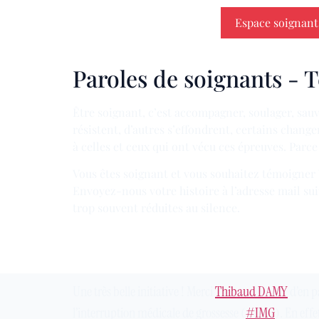
Espace soignant
Paroles de soignants - 
Être soignant, c’est accompagner, soulager, sauv
résistent, d’autres s’effondrent, certains change
à celles et ceux qui ont vécu ces épreuves. Parc
Vous êtes soignant et vous souhaitez témoigner 
Envoyez-nous votre histoire à l’adresse mail su
trop souvent réduites au silence.
Une très belle initiative ! Merci
Thibaud DAMY
d’en p
l’interruption médicale de grossesse (
#
IMG
). En eff