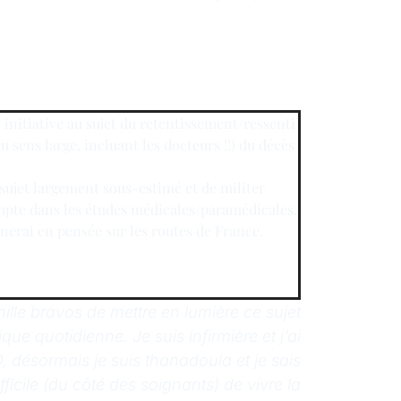
 initiative au sujet du retentissement/ressenti
 sens large, incluant les docteurs !!) du décès
 sujet largement sous-estimé et de militer
ompte dans les études médicales/paramédicales.
nerai en pensée sur les routes de France.
ille bravos de mettre en lumière ce sujet
que quotidienne. Je suis infirmière et j’ai
, désormais je suis thanadoula et je sais
fficile (du côté des soignants) de vivre la