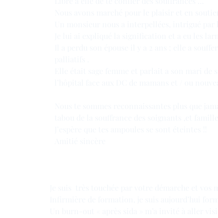
Libre a elle de te confier des souffrances …
Nous avons marché pour le plaisir et en soutie
Un monsieur nous a interpellées, intrigué par l
Je lui ai expliqué la signification et a eu les la
Il a perdu son épouse il y a 2 ans ; elle a souffe
palliatifs .
Elle était sage femme et parlait a son mari de 
l’hôpital face aux DC de mamans et / ou nouve
Nous te sommes reconnaissantes plus que jama
tabou de la souffrance des soignants ,et famille
J’espère que tes ampoules se sont éteintes !!
Amitié sincère
Je suis très touchée par votre démarche et vos mo
Infirmière de formation, je suis aujourd’hui for
Un burn-out « après sida » m’a invité à aller vis