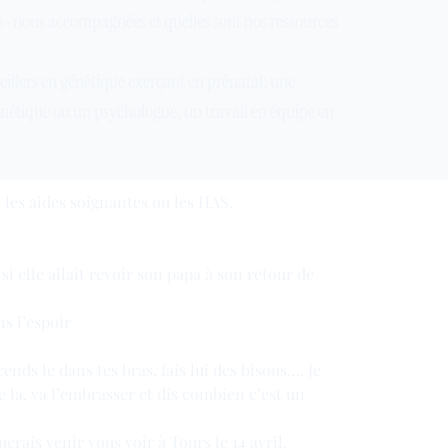
s-nous accompagnées et quelles sont nos ressources
illers en génétique exerçant en prénatal; une
énétique ou un psychologue; un travail en équipe en
, les aides soignantes ou les HAS.
si elle allait revoir son papa à son retour de
ns l’espoir
prends le dans tes bras, fais lui des bisous…. Je
le la, va l’embrasser et dis combien c’est un
merais venir vous voir à Tours le 14 avril,