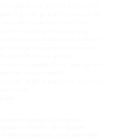
à mes patientes me touchent. J’ai la chance
équipe et je crois qu’on arrive à partager nos
coups durs, encore faut il oser le faire.
sonnent en moi mais le message que je
oir prendre le temps d’annoncer les mauvaises
milles mais que le moment de ce temps doit
fessionnel de santé et qu’il faut
s dans ces moments là. J’ai appris que moi
nnoncer une mauvaise nouvelle.
rencontré, MERCI d’avoir pris de votre temps
arche à vous.
n jour.
de tous nos collègues, et des familles
 proximité à domicile : aides à domicile…
a, et d’autres formations, j’anime maintenant