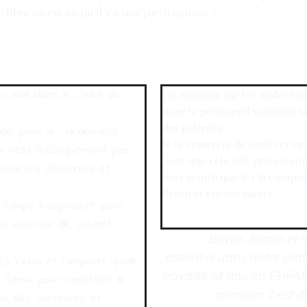
libre ou est-ce qu’il y a une participation ?
es suit dans le cadre de
J’ai entendu sur les ondes ton
pour le personnel soignant (au
des patients.
pelé pour « la derniere
Je te remercie de soulever ce
ui n’est théoriquement pas
pour que cela soit pris en c
plusieurs décennies et
Sois assuré que je t’accompag
Bravo et encore merci
équipe hospitalière pour
ur exercice de cabinet
Bravo, bravo et m
essentiel dans notre prati
s inclus et n’importe quelle
travaillé 14 ans en EHPAD
e Samu pour constater le
combien il est di
ns des contextes et