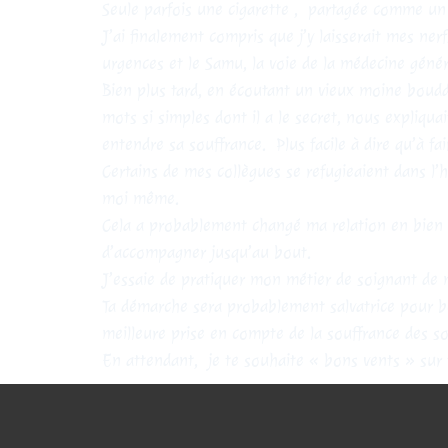
Seule parfois une cigarette , partagée comme un 
J’ai finalement compris que j’y laisserait mes ne
urgences et le Samu, la voie de la médecine génér
Bien plus tard, en écoutant un vieux moine bouddhi
mots si simples dont il a le secret, nous expliquai
entendre sa souffrance. Plus facile à dire qu’à fa
Certains de mes collègues se refugieaient dans l’
moi même.
Cela a probablement changé ma relation en bien a
d’accompagner jusqu’au bout.
J’essaie de pratiquer mon métier de soignant de
Ta démarche sera probablement salvatrice pour be
meilleure prise en compte de la souffrance des so
En attendant, je te souhaite « bons vents » sur 