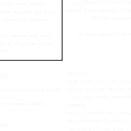
souffrance et la mort a
parfois aussi d’autres
salue votre courage et vo
relle,nécessité que la police
marche prendra l
en mémoire. Et comment
Je vous souhaite de 
 en médecine dans cette
e de clivage ville /hopital et
bat.
Bonjour,
Mag.
Votre venue dans notre petite
suis gynécologue-obstétricien,
s épreuves mais aussi de très
venue vous écouter entre 2 blo
 est en longue maladie.
continue.
Vous, un cardiologue, profess
nous alerter sur l’impact que
uchée.
sur nous. Est ce que je me su