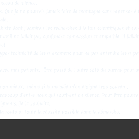
sceau de silence.
rfs. Que je ne pourrais jamais faire de montagne sans repenser à 
ale.
ste dont j’admirais les recherches à la fois scientifiques et spir
t qu’il ne fallait pas confondre compassion et empathie. Il fallai
ire!
hyper technicité de leurs examens pour ne pas entendre leurs pat
vec mes patients. Être passé de l’autre côté du bureau peut av
 mon mieux, même si la maladie m’en éloigné trop souvent.
aucoup d’entre nous qui souffrent en silence. Peut être pourra
ignants. Je le souhaite.
ta route et toute la réussite possible dans ta démarche.