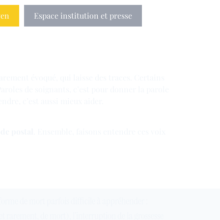
yen
Espace institution et presse
arement évoqué, qui laisse des traces. Certains
Paroles de soignants, c’est pour donner la parole
ndre, c’est aussi mieux aider.
ode postal
. Ensemble, faisons entendre ces voix
 forme de mort parfois difficile à appréhender :
(et rarement, de mort), l’interruption de la grossesse