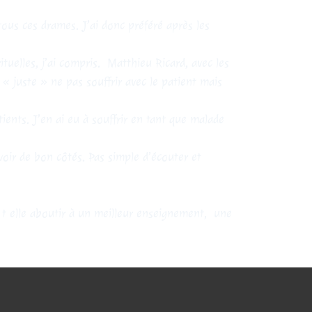
tous ces drames. J’ai donc préféré après les
ituelles, j’ai compris. Matthieu Ricard, avec les
t « juste » ne pas souffrir avec le patient mais
ients. J’en ai eu à souffrir en tant que malade
oir de bon côtés. Pas simple d’écouter et
 t elle aboutir à un meilleur enseignement, une