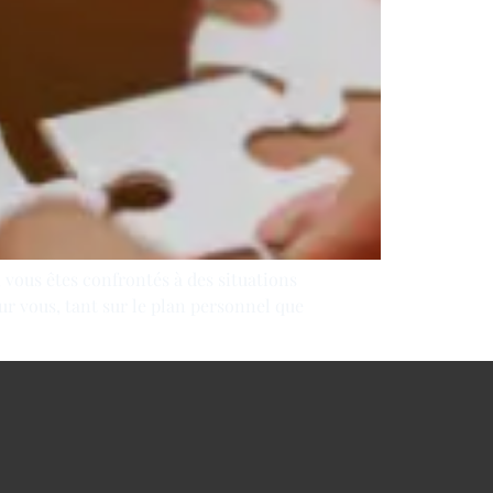
vous êtes confrontés à des situations
sur vous, tant sur le plan personnel que