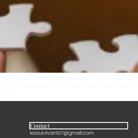
’impact de la mort sur votre quotidien Dans votre quotidien, 
tre réalité professionnelle. Mais quel est son véritable impact 
fets […]
Contact
lessurvivants7@gmail.com