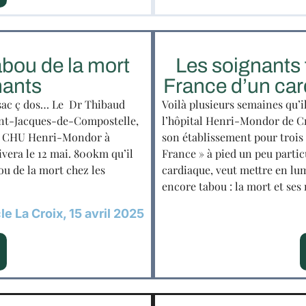
abou de la mort
Les soignants f
nants
France d’un car
sac ç dos… Le Dr Thibaud
Voilà plusieurs semaines qu’
int-Jacques-de-Compostelle,
l’hôpital Henri-Mondor de Cr
e au CHU Henri-Mondor à
son établissement pour trois 
rivera le 12 mai. 800km qu’il
France » à pied un peu partic
ou de la mort chez les
cardiaque, veut mettre en lumi
encore tabou : la mort et ses
le La Croix, 15 avril 2025