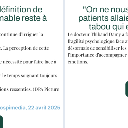
éfinition de
"On ne nous
nable reste à
patients allai
tabou qui 
continue d’irriguer la
Le docteur Thibaud Damy a fa
fragilité psychologique face a
. La perception de cette
désormais de sensibiliser les 
l’importance d’accompagner l
e nécessité pour faire face à
émotions.
r le temps soignant toujours
ons ressenties. (DPA Picture
ospimedia, 22 avril 2025