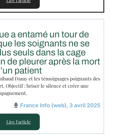
Lire l'article
ue a entamé un tour de
que les soignants ne se
lus seuls dans la cage
in de pleurer après la mort
’un patient
Thibaud Damy et les témoignages poignants des
. Objectif : briser le silence et créer une
ompagnement.
France Info (web), 3 avril 2025
Lire l'article