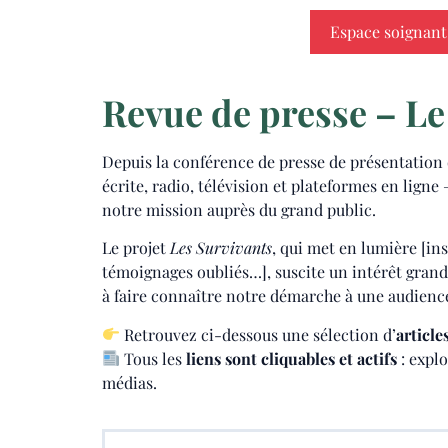
Espace soignant
Revue de presse – Le 
Depuis la conférence de presse de présentation
écrite, radio, télévision et plateformes en lign
notre mission auprès du grand public.
Le projet
Les Survivants
, qui met en lumière [ins
témoignages oubliés…], suscite un intérêt grand
à faire connaître notre démarche à une audience
Retrouvez ci-dessous une sélection d’
article
Tous les
liens sont cliquables et actifs
: explo
médias.