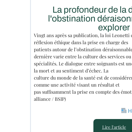
La profondeur de la d
l'obstination déraison
explorer
Vingt ans après sa publication, la loi Leonetti 
réflexion éthique dans la prise en charge des
patients autour de l’obstination déraisonnable
dernière varie entre la culture des services ou
spécialités. Le dialogue entre soignants est un
la mort et au sentiment d’échec. La
culture du monde de la santé est de considére
comme une activité visant un résultat et
pas suffisamment la prise en compte des émoti
alliance / BSIP)
H
Lire l'article