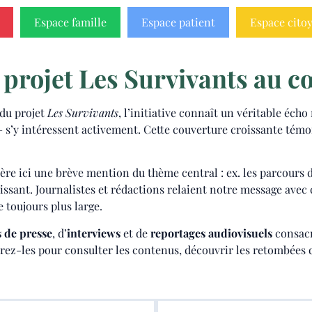
Espace famille
Espace patient
Espace cito
projet Les Survivants au cœ
 du projet
Les Survivants
, l’initiative connaît un véritable éc
e – s’y intéressent activement. Cette couverture croissante témo
ère ici une brève mention du thème central : ex. les parcours d
issant. Journalistes et rédactions relaient notre message avec 
 toujours plus large.
s de presse
, d’
interviews
et de
reportages audiovisuels
consac
rez-les pour consulter les contenus, découvrir les retombées d