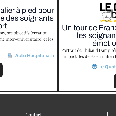
lier à pied pour
nce des soignants
ort
Un tour de Franc
, ses objectifs (création
les soignan
me inter-universitaire) et les
émotio
Portrait de Thibaud Damy, té
Actu Hospitalia.fr
l’impact des décès en milieu 
Le Quot
Contact