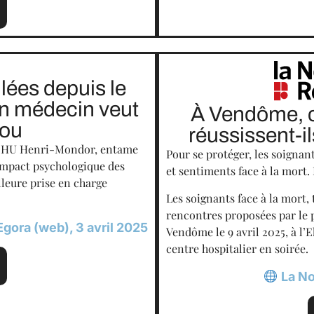
lées depuis le
un médecin veut
À Vendôme, 
bou
réussissent-il
 CHU Henri-Mondor, entame
Pour se protéger, les soignan
’impact psychologique des
et sentiments face à la mort. 
lleure prise en charge
Les soignants face à la mort, t
rencontres proposées par le
Egora (web), 3 avril 2025
Vendôme le 9 avril 2025, à l’
centre hospitalier en soirée.
La No